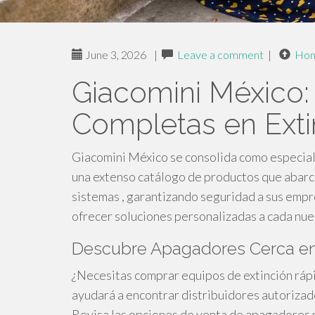
June 3, 2026
|
Leave a comment
|
Ho
Giacomini México:
Completas en Exti
Giacomini México se consolida como especiali
una extenso catálogo de productos que abarc
sistemas , garantizando seguridad a sus empr
ofrecer soluciones personalizadas a cada nue
Descubre Apagadores Cerca en M
¿Necesitas comprar equipos de extinción ráp
ayudará a encontrar distribuidores autorizad
Revisa las opciones de venta de apagadores p