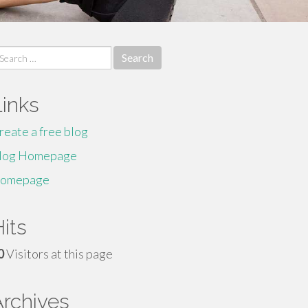
earch
r:
Links
reate a free blog
log Homepage
omepage
its
0
Visitors at this page
Archives