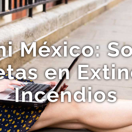
i México: S
tas en Extin
Incendios