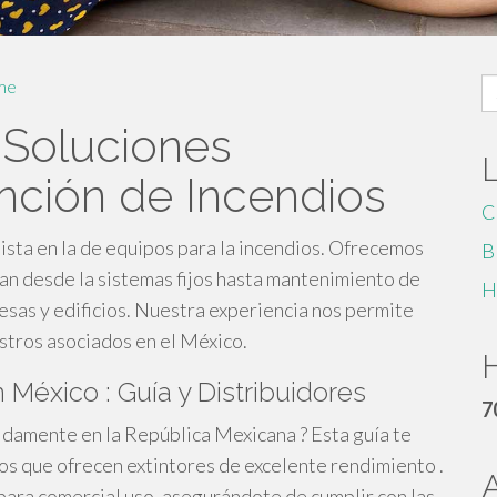
S
me
fo
 Soluciones
nción de Incendios
C
sta en la de equipos para la incendios. Ofrecemos
B
an desde la sistemas fijos hasta mantenimiento de
H
esas y edificios. Nuestra experiencia nos permite
stros asociados en el México.
H
éxico : Guía y Distribuidores
7
idamente en la República Mexicana ? Esta guía te
os que ofrecen extintores de excelente rendimiento .
ara comercial uso, asegurándote de cumplir con las