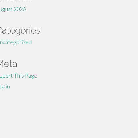
ugust 2026
Categories
ncategorized
Meta
eport This Page
og in